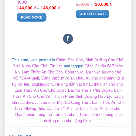
400G
25,000
₫
20,000
₫
144,000
₫
–
148,000
₫
ADD TO CART
READ MORE
This entry was posted in
Chăm Sóc Chó
,
Dinh Dưỡng Cho Chó
,
Sức Khỏe Cho Chó
,
Tin tức
and tagged
Cách Chuẩn Bị Trước
Khi Làm Thức Ăn Cho Chó
,
Công thức làm thức ăn cho chó
MSPCA-Angell
,
Công thức thức ăn châu Âu cho chó nặng từ 9
kg trở lên
,
dogkingdom
,
Hướng dẫn cách nấu thức ăn cho chó
,
Làm Thức Ăn Cho Chó Được Bác Sĩ Thú Y Phê Duyệt
,
Làm
Thức Ăn Cho Chó Với Thành Phần Dinh Dưỡng Hợp Lý
,
Lưu ý
khi nấu thức ăn cho chó
,
Một Số Công Thức Làm Thức Ăn Cho
Chó
,
Những Điều Cần Lưu Ý Khi Tự Làm Thức Ăn Cho chó
,
Thành phần trong thức ăn của chó
,
Thực phẩm bổ sung dinh
dưỡng (cho chó nặng 9kg)
.