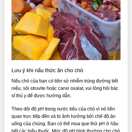
Lưu ý khi nấu thức ăn cho chó
Nếu chó của bạn có tiền sử nhiễm trùng đường tiết
niệu, sỏi struvite hoặc canxi oxalat, vui lòng hỏi bác
sĩ thú y để được hướng dẫn.
Theo dõi độ pH trong nước tiểu của chó vì nó liên
quan trực tiếp đến và bị ảnh hưởng bởi chế độ ăn
uống của chúng. Bạn có thể mua que thử pH ở hầu
hết các hiệu thuốc. Mức độ pH bình thường cho chó