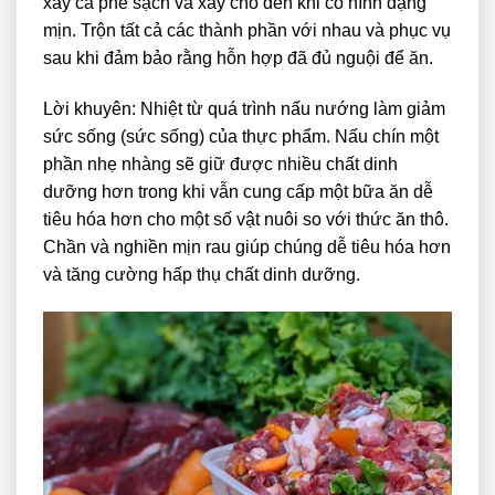
xay cà phê sạch và xay cho đến khi có hình dạng
mịn. Trộn tất cả các thành phần với nhau và phục vụ
sau khi đảm bảo rằng hỗn hợp đã đủ nguội để ăn.
Lời khuyên: Nhiệt từ quá trình nấu nướng làm giảm
sức sống (sức sống) của thực phẩm. Nấu chín một
phần nhẹ nhàng sẽ giữ được nhiều chất dinh
dưỡng hơn trong khi vẫn cung cấp một bữa ăn dễ
tiêu hóa hơn cho một số vật nuôi so với thức ăn thô.
Chần và nghiền mịn rau giúp chúng dễ tiêu hóa hơn
và tăng cường hấp thụ chất dinh dưỡng.