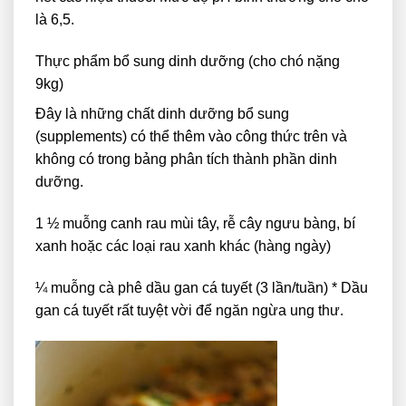
là 6,5.
Thực phẩm bổ sung dinh dưỡng (cho chó nặng
9kg)
Đây là những chất dinh dưỡng bổ sung
(supplements) có thể thêm vào công thức trên và
không có trong bảng phân tích thành phần dinh
dưỡng.
1 ½ muỗng canh rau mùi tây, rễ cây ngưu bàng, bí
xanh hoặc các loại rau xanh khác (hàng ngày)
¼ muỗng cà phê dầu gan cá tuyết (3 lần/tuần) * Dầu
gan cá tuyết rất tuyệt vời để ngăn ngừa ung thư.