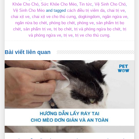
Khỏe Cho Chó
,
Sức Khỏe Cho Mèo
,
Tin tức
,
Vệ Sinh Cho Chó
,
Vệ Sinh Cho Mèo
and tagged
cách điều trị viêm da
,
chai trị ve
,
chai xịt ve
,
chai xịt ve cho thú cưng
,
dogkingdom
,
ngăn ngừa ve
,
ngăn nừa bọ chét
,
phòng bọ chét
,
phòng ve
,
sản phẩm trị bọ
chét
,
sản phẩm trị ve
,
trị bọ chét
,
trị và phòng ngừa bọ chét
,
trị
và phòng ngừa ve
,
trị ve
,
trị ve cho thú cưng
.
Bài viết liên quan