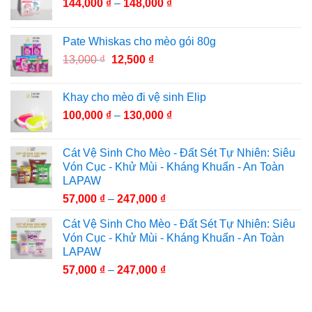
144,000
₫
–
148,000
₫
Pate Whiskas cho mèo gói 80g
13,000
₫
12,500
₫
Khay cho mèo đi vệ sinh Elip
100,000
₫
–
130,000
₫
Cát Vệ Sinh Cho Mèo - Đất Sét Tự Nhiên: Siêu
Vón Cục - Khử Mùi - Kháng Khuẩn - An Toàn
LAPAW
57,000
₫
–
247,000
₫
Cát Vệ Sinh Cho Mèo - Đất Sét Tự Nhiên: Siêu
Vón Cục - Khử Mùi - Kháng Khuẩn - An Toàn
LAPAW
57,000
₫
–
247,000
₫