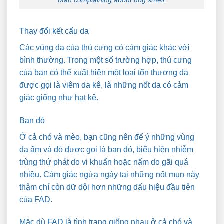
Man complaining about dog smell.
Thay đổi kết cấu da
Các vùng da của thú cưng có cảm giác khác với
bình thường. Trong một số trường hợp, thú cưng
của bạn có thể xuất hiện một loại tổn thương da
được gọi là viêm da kê, là những nốt da có cảm
giác giống như hạt kê.
Ban đỏ
Ở cả chó và mèo, bạn cũng nên để ý những vùng
da ẩm và đỏ được gọi là ban đỏ, biểu hiện nhiễm
trùng thứ phát do vi khuẩn hoặc nấm do gãi quá
nhiều. Cảm giác ngứa ngáy tại những nốt mụn này
thậm chí còn dữ dội hơn những dấu hiệu đầu tiên
của FAD.
Mặc dù FAD là tình trạng giống nhau ở cả chó và