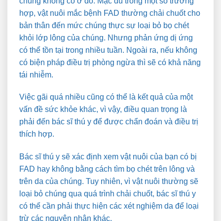
chúng không có ở đó. Mặc dù trong một số trường
hợp, vật nuôi mắc bệnh FAD thường chải chuốt cho
bản thân đến mức chúng thực sự loại bỏ bọ chét
khỏi lớp lông của chúng. Nhưng phản ứng dị ứng
có thể tồn tại trong nhiều tuần. Ngoài ra, nếu không
có biện pháp điều trị phòng ngừa thì sẽ có khả năng
tái nhiễm.
Việc gãi quá nhiều cũng có thể là kết quả của một
vấn đề sức khỏe khác, vì vậy, điều quan trọng là
phải đến bác sĩ thú y để được chẩn đoán và điều trị
thích hợp.
Bác sĩ thú y sẽ xác định xem vật nuôi của bạn có bị
FAD hay không bằng cách tìm bọ chét trên lông và
trên da của chúng. Tuy nhiên, vì vật nuôi thường sẽ
loại bỏ chúng qua quá trình chải chuốt, bác sĩ thú y
có thể cần phải thực hiện các xét nghiệm da để loại
trừ các nguyên nhân khác.