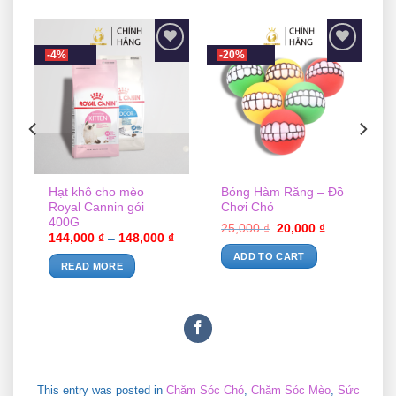
-4%
-20%
st
Add to wishlist
Add to wishlist
Hạt khô cho mèo
Bóng Hàm Răng – Đồ
Royal Cannin gói
Chơi Chó
400G
25,000
₫
20,000
₫
144,000
₫
–
148,000
₫
ADD TO CART
READ MORE
This entry was posted in
Chăm Sóc Chó
,
Chăm Sóc Mèo
,
Sức