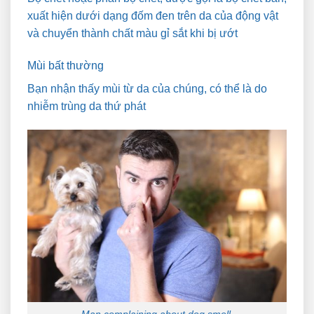
xuất hiện dưới dạng đốm đen trên da của động vật
và chuyển thành chất màu gỉ sắt khi bị ướt
Mùi bất thường
Bạn nhận thấy mùi từ da của chúng, có thể là do
nhiễm trùng da thứ phát