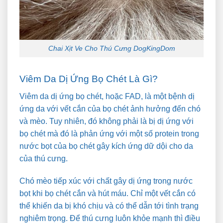
Chai Xịt Ve Cho Thú Cưng DogKingDom
Viêm Da Dị Ứng Bọ Chét Là Gì?
Viêm da dị ứng bọ chét, hoặc FAD, là một bệnh dị
ứng da với vết cắn của bọ chét ảnh hưởng đến chó
và mèo. Tuy nhiên, đó không phải là bị dị ứng với
bọ chét mà đó là phản ứng với một số protein trong
nước bọt của bọ chét gây kích ứng dữ dội cho da
của thú cưng.
Chó mèo tiếp xúc với chất gây dị ứng trong nước
bọt khi bọ chét cắn và hút máu. Chỉ một vết cắn có
thể khiến da bị khó chịu và có thể dẫn tới tình trạng
nghiêm trọng. Để thú cưng luôn khỏe mạnh thì điều