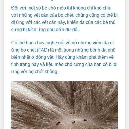
Đối với một số bé chó mèo thì không chỉ khó chịu
với những vết cắn của bọ chét, chúng cũng có thể bị
dị ứng với các vết cắn này, khiến da của các bé thú
cưng bị kích ứng đau đớn dữ dội.
Có thể bạn chưa nghe nói về nó nhưng viêm da dị
ứng bọ chét (FAD) là một trong những bệnh da phổ
biến nhất ở động vật. Hãy cùng khám phá thêm về
tình trạng này và liệu mèo chó cưng của bạn có bị dị
ứng với bọ chét không.