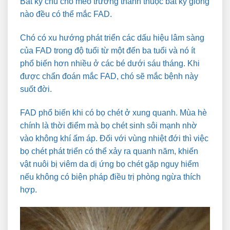
Bất kỳ chú chó mèo trưởng thành thuộc bất kỳ giống
nào đều có thể mắc FAD.
Chó có xu hướng phát triển các dấu hiệu lâm sàng
của FAD trong độ tuổi từ một đến ba tuổi và nó ít
phổ biến hơn nhiều ở các bé dưới sáu tháng. Khi
được chẩn đoán mắc FAD, chó sẽ mắc bệnh này
suốt đời.
FAD phổ biến khi có bọ chét ở xung quanh. Mùa hè
chính là thời điểm mà bọ chét sinh sôi mạnh nhờ
vào không khí ấm áp. Đối với vùng nhiệt đới thì việc
bọ chét phát triển có thể xảy ra quanh năm, khiến
vật nuôi bị viêm da dị ứng bọ chét gặp nguy hiểm
nếu không có biện pháp điều trị phòng ngừa thích
hợp.