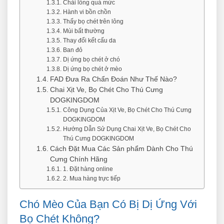
Chải lông quá mức
Hành vi bồn chồn
Thấy bọ chét trên lông
Mùi bất thường
Thay đổi kết cấu da
Ban đỏ
Dị ứng bọ chét ở chó
Dị ứng bọ chét ở mèo
FAD Đưa Ra Chẩn Đoán Như Thế Nào?
Chai Xịt Ve, Bọ Chét Cho Thú Cưng
DOGKINGDOM
Công Dụng Của Xịt Ve, Bọ Chét Cho Thú Cưng
DOGKINGDOM
Hướng Dẫn Sử Dụng Chai Xịt Ve, Bọ Chét Cho
Thú Cưng DOGKINGDOM
Cách Đặt Mua Các Sản phẩm Dành Cho Thú
Cưng Chính Hãng
1. Đặt hàng online
2. Mua hàng trực tiếp
Chó Mèo Của Bạn Có Bị Dị Ứng Với
Bọ Chét Không?