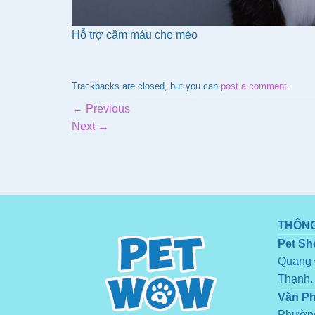
Hỗ trợ cầm máu cho mèo
Trackbacks are closed, but you can
post a comment
.
←
Previous
Next
→
THÔNG
Pet Sh
Quang 
Thạnh.
Văn P
Phường