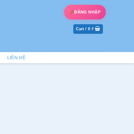
ĐĂNG NHẬP
Cart /
0
₫
LIÊN HỆ