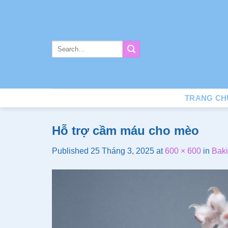
Skip
to
content
TRANG CH
Hỗ trợ cầm máu cho mèo
Published
25 Tháng 3, 2025
at
600 × 600
in
Bak