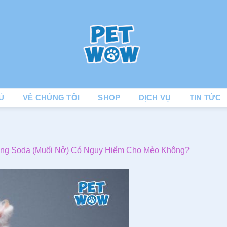
Ủ
VỀ CHÚNG TÔI
SHOP
DỊCH VỤ
TIN TỨC
ing Soda (Muối Nở) Có Nguy Hiểm Cho Mèo Không?