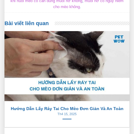
khi nuôi mèo có cần dùng muối nở không
,
muối nở có nguy hiểm
cho mèo không
.
Bài viết liên quan
Hướng Dẫn Lấy Ráy Tai Cho Mèo Đơn Giản Và An Toàn
Th4 15, 2025