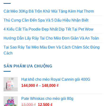
Cát Mèo 30Kg Đã Trộn Khử Mùi Tặng Kèm Hạt Thơm
Thú Cưng Cần Đến Spa Và 5 Dấu Hiệu Nhận Biết
4 Kiểu Cắt Tỉa Poodle Đẹp Nhất Dịp Tết Tại Pet Wow
Hướng Dẫn Lấy Ráy Tai Cho Mèo Đơn Giản Và An Toàn
Tại Sao Ráy Tai Mèo Màu Đen Và Cách Chăm Sóc Đúng
Cách
SẢN PHẨM ƯA CHUỘNG
Hạt khô cho mèo Royal Cannin gói 400G
144,000
₫
–
148,000
₫
Pate Whiskas cho mèo gói 80g
13,000
₫
12,500
₫