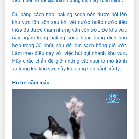
vào muối nở để tạo thành dung dịch tẩy rửa mạnh.
Dù bằng cách nào, baking soda nên được bôi lên
khu vực lộn xộn sau khi vết nước hoặc nước tiểu
thừa đã được thấm nhưng vẫn còn ướt. Để khu vực
này ngâm trong baking soda hoặc dung dịch hỗn
hợp trong 30 phút, sau đó làm sạch bằng giẻ ướt.
Làm theo điều này với việc hút bụi nhanh khu vực.
Hãy chắc chắn để giữ những vật nuôi tò mò tránh
xa trong khi khu vực này khi đang tiến hành xử lý.
Hỗ trợ cầm máu