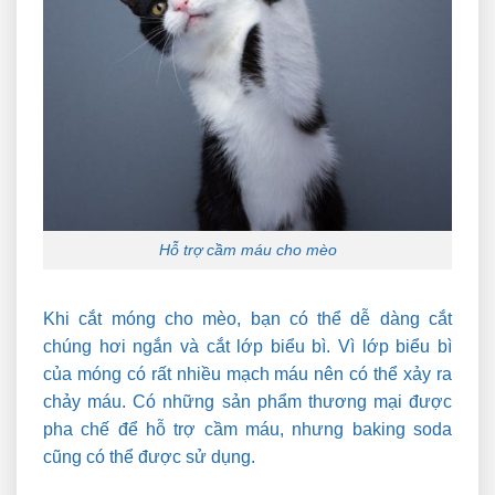
Hỗ trợ cầm máu cho mèo
Khi cắt móng cho mèo, bạn có thể dễ dàng cắt
chúng hơi ngắn và cắt lớp biểu bì. Vì lớp biểu bì
của móng có rất nhiều mạch máu nên có thể xảy ra
chảy máu. Có những sản phẩm thương mại được
pha chế để hỗ trợ cầm máu, nhưng baking soda
cũng có thể được sử dụng.