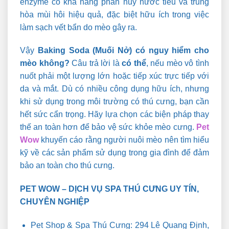
enzyme có khả năng phân hủy nước tiểu và trung
hòa mùi hôi hiệu quả, đặc biệt hữu ích trong việc
làm sạch vết bẩn do mèo gây ra.
Vậy
Baking Soda (Muối Nở) có nguy hiểm cho
mèo không?
Câu trả lời là
có thể
, nếu mèo vô tình
nuốt phải một lượng lớn hoặc tiếp xúc trực tiếp với
da và mắt. Dù có nhiều công dụng hữu ích, nhưng
khi sử dụng trong môi trường có thú cưng, bạn cần
hết sức cẩn trọng. Hãy lựa chọn các biện pháp thay
thế an toàn hơn để bảo vệ sức khỏe mèo cưng.
Pet
Wow
khuyến cáo rằng người nuôi mèo nên tìm hiểu
kỹ về các sản phẩm sử dụng trong gia đình để đảm
bảo an toàn cho thú cưng.
PET WOW – DỊCH VỤ SPA THÚ CƯNG UY TÍN,
CHUYÊN NGHIỆP
Pet Shop & Spa Thú Cưng: 294 Lê Quang Định,