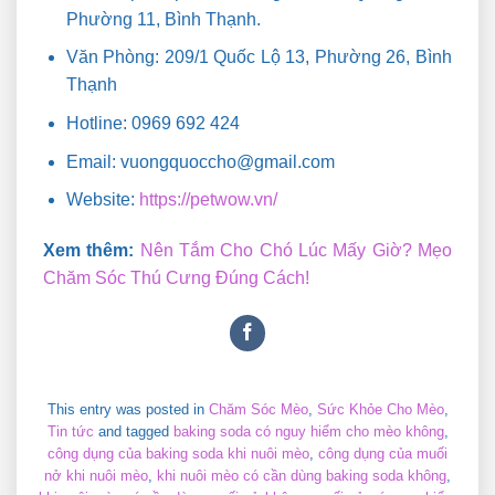
Phường 11, Bình Thạnh.
Văn Phòng: 209/1 Quốc Lộ 13, Phường 26, Bình
Thạnh
Hotline: 0969 692 424
Email: vuongquoccho@gmail.com
Website:
https://petwow.vn/
Xem thêm:
Nên Tắm Cho Chó Lúc Mấy Giờ? Mẹo
Chăm Sóc Thú Cưng Đúng Cách!
This entry was posted in
Chăm Sóc Mèo
,
Sức Khỏe Cho Mèo
,
Tin tức
and tagged
baking soda có nguy hiểm cho mèo không
,
công dụng của baking soda khi nuôi mèo
,
công dụng của muối
nở khi nuôi mèo
,
khi nuôi mèo có cần dùng baking soda không
,