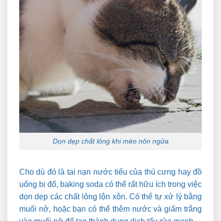
Dọn dẹp chất lỏng khi mèo nôn ngửa
Cho dù đó là tai nạn nước tiểu của thú cưng hay đồ
uống bị đổ, baking soda có thể rất hữu ích trong việc
dọn dẹp các chất lỏng lộn xộn. Có thể tự xử lý bằng
muối nở, hoặc bạn có thể thêm nước và giấm trắng