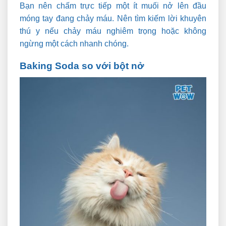
Bạn nên chấm trực tiếp một ít muối nở lên đầu
móng tay đang chảy máu. Nên tìm kiếm lời khuyên
thú y nếu chảy máu nghiêm trọng hoặc không
ngừng một cách nhanh chóng.
Baking Soda so với bột nở