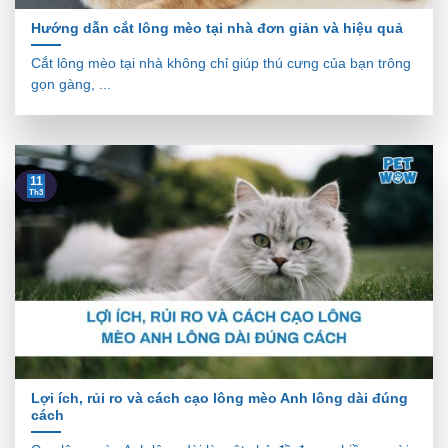
Hướng dẫn cắt lông mèo tại nhà đơn giản và hiệu quả
Cắt lông mèo tại nhà không chỉ giúp thú cưng của bạn trông
gọn gàng, ...
11
Th3
Lợi ích, rủi ro và cách cạo lông mèo Anh lông dài đúng
cách