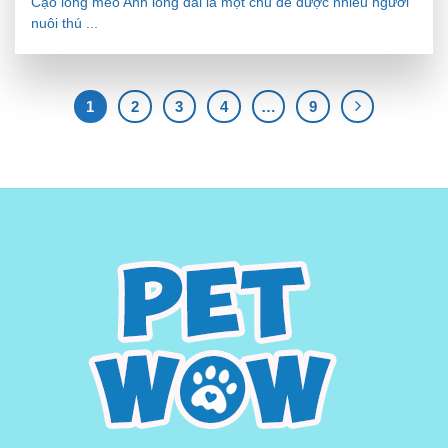
Cạo lông mèo Anh lông dài là một chủ đề được nhiều người
nuôi thú ...
1
2
3
4
…
9