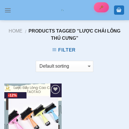
Skip
to
content
HOME
PRODUCTS TAGGED “LƯỢC CHẢI LÔNG
/
THÚ CƯNG”
FILTER
-12%
Add to wishlist