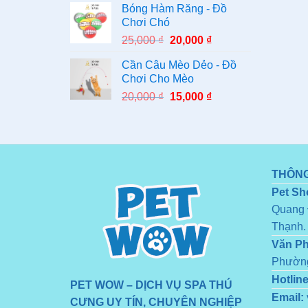
Bóng Hàm Răng - Đồ
Chơi Chó
25,000
₫
20,000
₫
Cần Câu Mèo Dẻo - Đồ
Chơi Cho Mèo
20,000
₫
15,000
₫
THÔNG
Pet Sh
Quang 
Thạnh.
Văn P
Phường
Hotline
PET WOW – DỊCH VỤ SPA THÚ
Email:
CƯNG UY TÍN, CHUYÊN NGHIỆP