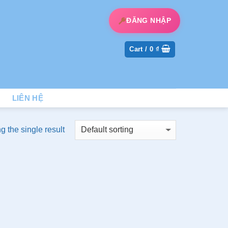
ĐĂNG NHẬP
Cart /
0
₫
LIÊN HỆ
 the single result