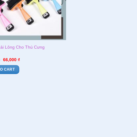
ải Lông Cho Thú Cưng
₫
66,000
₫
TO CART