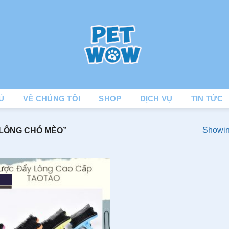
Ủ
VỀ CHÚNG TÔI
SHOP
DỊCH VỤ
TIN TỨC
Showing
LÔNG CHÓ MÈO”
Add to wishlist