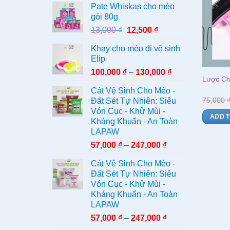
Pate Whiskas cho mèo
gói 80g
13,000
₫
12,500
₫
Khay cho mèo đi vệ sinh
Elip
100,000
₫
–
130,000
₫
Lược Ch
Cát Vệ Sinh Cho Mèo -
75,000
Đất Sét Tự Nhiên: Siêu
Vón Cục - Khử Mùi -
ADD 
Kháng Khuẩn - An Toàn
LAPAW
57,000
₫
–
247,000
₫
Cát Vệ Sinh Cho Mèo -
Đất Sét Tự Nhiên: Siêu
Vón Cục - Khử Mùi -
Kháng Khuẩn - An Toàn
LAPAW
57,000
₫
–
247,000
₫