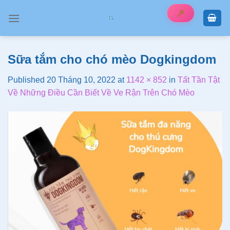
Skip
to
content
Sữa tắm cho chó mèo Dogkingdom
Published
20 Tháng 10, 2022
at
1142 × 852
in
Tất Tần Tật
Về Những Điều Cần Biết Về Ve Rận Trên Chó Mèo