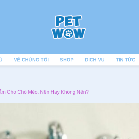
Ủ
VỀ CHÚNG TÔI
SHOP
DỊCH VỤ
TIN TỨC
ắm Cho Chó Mèo, Nên Hay Không Nên?