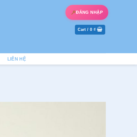
ĐĂNG NHẬP
Cart /
0
₫
LIÊN HỆ