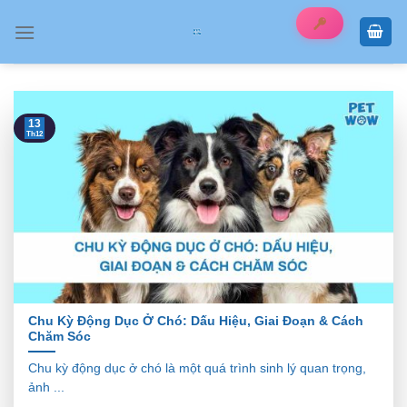
Skip
to
content
13
Th12
Chu Kỳ Động Dục Ở Chó: Dấu Hiệu, Giai Đoạn & Cách
Chăm Sóc
Chu kỳ động dục ở chó là một quá trình sinh lý quan trọng,
ảnh ...