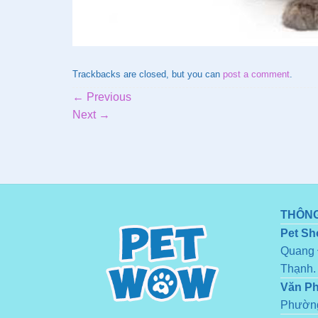
Trackbacks are closed, but you can
post a comment
.
←
Previous
Next
→
THÔNG
Pet Sh
Quang 
Thạnh.
Văn P
Phường