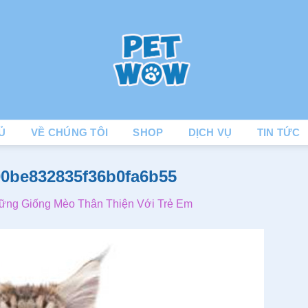
Ủ
VỀ CHÚNG TÔI
SHOP
DỊCH VỤ
TIN TỨC
00be832835f36b0fa6b55
ững Giống Mèo Thân Thiện Với Trẻ Em