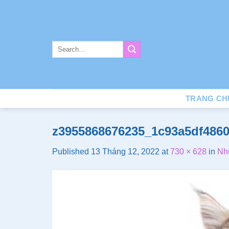
Skip
to
content
TRANG CH
z3955868676235_1c93a5df486
Published
13 Tháng 12, 2022
at
730 × 628
in
Nh