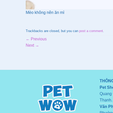
Mèo không nên ăn mì
Trackbacks are closed, but you can
post a comment
.
←
Previous
Next
→
THÔNG
Pet Sh
Quang 
Thạnh.
Văn P
Phường