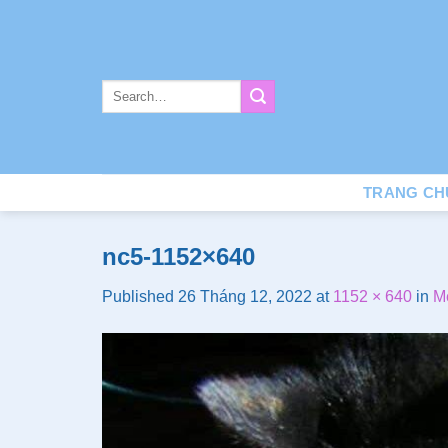
Skip
to
content
TRANG CH
nc5-1152×640
Published
26 Tháng 12, 2022
at
1152 × 640
in
M