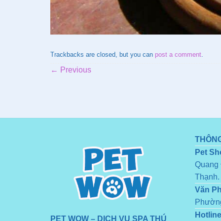
Trackbacks are closed, but you can
post a comment
.
←
Previous
THÔNG
Pet Sh
Quang 
Thạnh.
Văn P
Phường
Hotline
PET WOW – DỊCH VỤ SPA THÚ