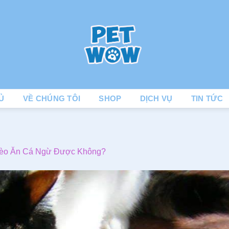
Ủ
VỀ CHÚNG TÔI
SHOP
DỊCH VỤ
TIN TỨC
èo Ăn Cá Ngừ Được Không?