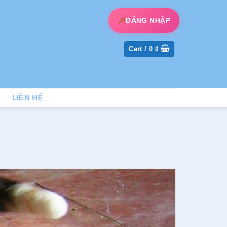
ĐĂNG NHẬP
Cart /
0
₫
LIÊN HỆ