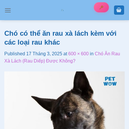
Skip
to
content
Chó có thể ăn rau xà lách kèm với
các loại rau khác
Published
17 Tháng 3, 2025
at
600 × 600
in
Chó Ăn Rau
Xà Lách (Rau Diếp) Được Không?