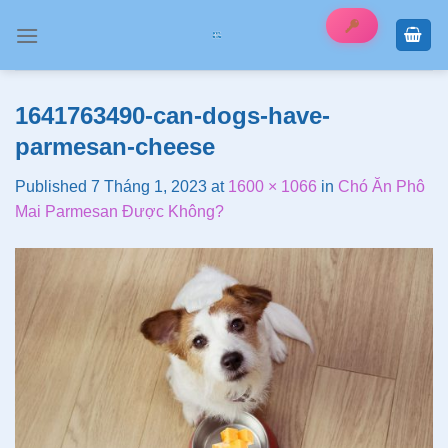
Skip
to
content
1641763490-can-dogs-have-
parmesan-cheese
Published
7 Tháng 1, 2023
at
1600 × 1066
in
Chó Ăn Phô
Mai Parmesan Được Không?