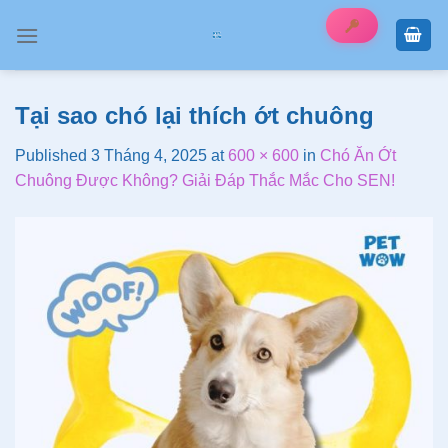
Skip
to
content
Tại sao chó lại thích ớt chuông
Published
3 Tháng 4, 2025
at
600 × 600
in
Chó Ăn Ớt
Chuông Được Không? Giải Đáp Thắc Mắc Cho SEN!