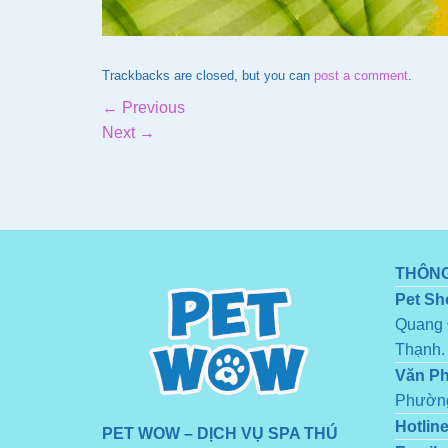
Trackbacks are closed, but you can
post a comment
.
←
Previous
Next
→
THÔNG
Pet Sh
Quang 
Thạnh.
Văn P
Phường
Hotline
PET WOW – DỊCH VỤ SPA THÚ