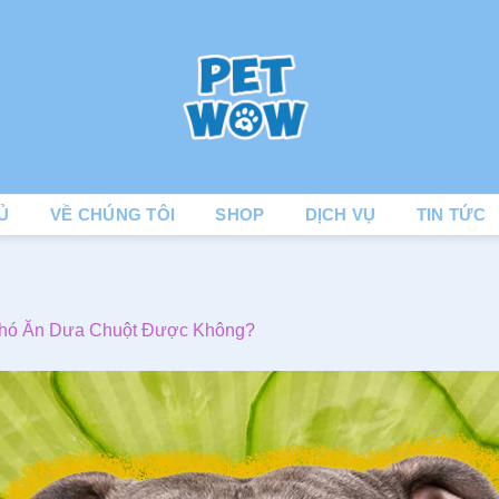
Ủ
VỀ CHÚNG TÔI
SHOP
DỊCH VỤ
TIN TỨC
hó Ăn Dưa Chuột Được Không?