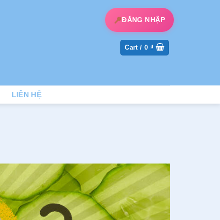
ĐĂNG NHẬP
Cart /
0
₫
LIÊN HỆ