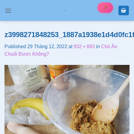
Skip
to
content
z3998271848253_1887a1938e1d4d0fc1
Published
29 Tháng 12, 2022
at
932 × 693
in
Chó Ăn
Chuối Được Không?