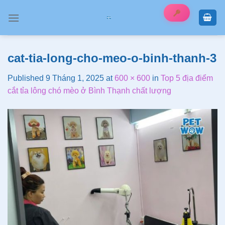
Skip
to
content
cat-tia-long-cho-meo-o-binh-thanh-3
Published
9 Tháng 1, 2025
at
600 × 600
in
Top 5 địa điểm
cắt tỉa lông chó mèo ở Bình Thạnh chất lượng