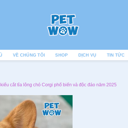
Ủ
VỀ CHÚNG TÔI
SHOP
DỊCH VỤ
TIN TỨC
kiểu cắt tỉa lông chó Corgi phổ biến và độc đáo năm 2025