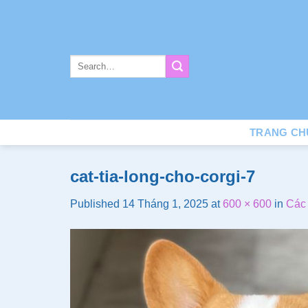
Skip
to
content
TRANG CH
cat-tia-long-cho-corgi-7
Published
14 Tháng 1, 2025
at
600 × 600
in
Các 