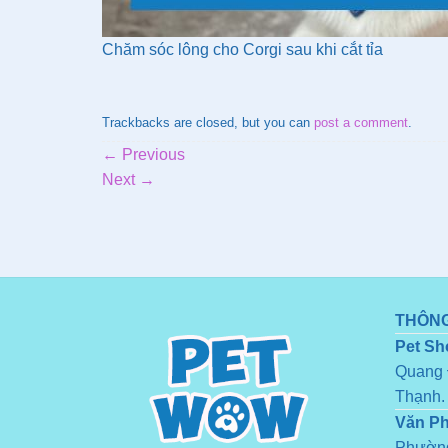
Chăm sóc lông cho Corgi sau khi cắt tỉa
Trackbacks are closed, but you can
post a comment
.
←
Previous
Next
→
THÔNG
Pet Sh
Quang 
Thạnh.
Văn P
Phường