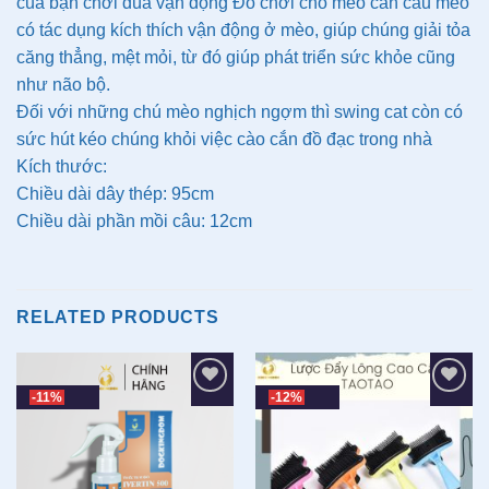
của bạn chơi đùa vận động Đồ chơi cho mèo cần câu mèo
có tác dụng kích thích vận động ở mèo, giúp chúng giải tỏa
căng thẳng, mệt mỏi, từ đó giúp phát triển sức khỏe cũng
như não bộ.
Đối với những chú mèo nghịch ngợm thì swing cat còn có
sức hút kéo chúng khỏi việc cào cắn đồ đạc trong nhà
Kích thước:
Chiều dài dây thép: 95cm
Chiều dài phần mồi câu: 12cm
RELATED PRODUCTS
-11%
-12%
Add to wishlist
Add to wishlist