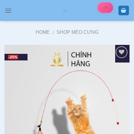
Skip
to
content
HOME
SHOP MÈO CƯNG
/
-25%
Add to wishlist