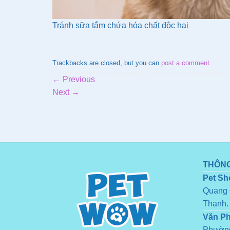
Tránh sữa tắm chứa hóa chất độc hại
Trackbacks are closed, but you can
post a comment
.
←
Previous
Next
→
THÔNG
Pet Sh
Quang 
Thạnh.
Văn P
Phường