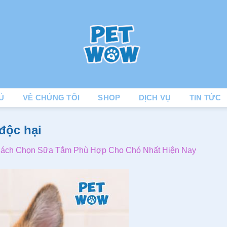
Ủ
VỀ CHÚNG TÔI
SHOP
DỊCH VỤ
TIN TỨC
độc hại
Cách Chọn Sữa Tắm Phù Hợp Cho Chó Nhất Hiện Nay