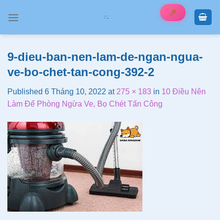
Skip
to
content
9-dieu-ban-nen-lam-de-ngan-ngua-
ve-bo-chet-tan-cong-392-2
Published
6 Tháng 10, 2022
at
275 × 183
in
10 Điều Nên
Làm Để Phòng Ngừa Ve, Bọ Chét Tấn Công